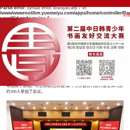
Parse error
: syntax error, unexpected '/' in
/www/wwwroot/bm.yuemeiyu.com/apps/home/controller/Pars
关闭
: eval()'d code
on line
1
广东中玺文化董事长张彦玺当选东莞市工商联（总商会）
第十二届执委会成员
来源：考级中心
日期：2022-03-24
2022年1月18日，东莞市工商联(总商会)召开第十二次会员代
表大会。广东省委统战部副部长、省工商联党组书记雷彪，东莞
市委书记肖亚非、市长吕成蹊，陈文明、陈志伟、罗军文等市领
导出席了活动。市工商联(总商会)第十二次会员代表大会全体代表
约300人参加了会议。